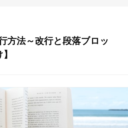
章の改行方法～改行と段落ブロッ
け】