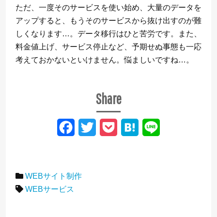
ただ、一度そのサービスを使い始め、大量のデータを
アップすると、もうそのサービスから抜け出すのが難
しくなります…。データ移行はひと苦労です。また、
料金値上げ、サービス停止など、予期せぬ事態も一応
考えておかないといけません。悩ましいですね…。
Share
F
T
P
H
L
a
w
o
a
i
c
i
c
t
n
WEBサイト制作
e
t
k
e
e
WEBサービス
b
t
e
n
o
e
t
a